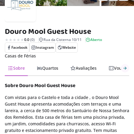
ismo
nda
Douro Mool Guest House
cias
0.0
(0)
Rua da Cisterna 10/11
Aberto
regos
Facebook
Instagram
Website
Casas de Férias
Sobre
Quartos
Avaliações
Vouchers
Sobre Douro Mool Guest House
Com vistas para o Castelo e toda a cidade , o Douro Mool
Guest House apresenta acomodações com terraços e uma
lareira, a cerca de 500 metros do Santuário de Nossa Senhora
dos Remédios. Esta casa de férias tem uma piscina privada,
um jardim, comodidades para churrascos, acesso Wi-Fi
gratuito e estacionamento privado gratuito. Tem muitas