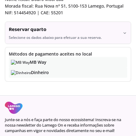
Morada fiscal: Rua Nova nº 51, 5100-153 Lamego, Portugal
NIF: 514454920 | CAE: 55201
Reservar quarto
Selecione os dados abaixo para efetuar a sua reserva.
Quartos
Métodos de pagamento aceites no local
MB Way
Dinheiro
Junte-se a nós e faça parte do nosso ecossistema! Inscreva-se na
nossa newsletter do Lamego On e receba informações sobre
Pedimos desculpa, não foram encontrados resultados.
campanhas em vigor e novidades diretamente no seu e-mail!